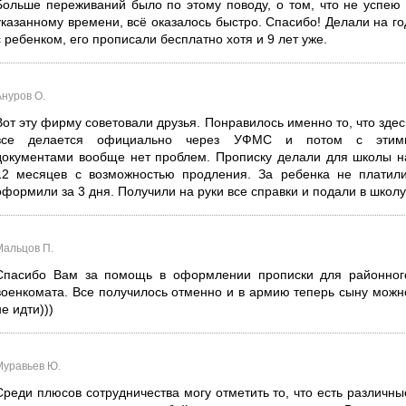
Больше переживаний было по этому поводу, о том, что не успею 
указанному времени, всё оказалось быстро. Спасибо! Делали на го
с ребенком, его прописали бесплатно хотя и 9 лет уже.
Ануров О.
Вот эту фирму советовали друзья. Понравилось именно то, что здес
все делается официально через УФМС и потом с этим
документами вообще нет проблем. Прописку делали для школы н
12 месяцев с возможностью продления. За ребенка не платили
оформили за 3 дня. Получили на руки все справки и подали в школу
Мальцов П.
Спасибо Вам за помощь в оформлении прописки для районног
военкомата. Все получилось отменно и в армию теперь сыну можн
не идти)))
Муравьев Ю.
Среди плюсов сотрудничества могу отметить то, что есть различны