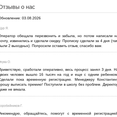
Отзывы о нас
Обновление: 03.08.2026
Щур Я.
Оператор обещала перезвонить и забыла, но потом написали н
почту, извинились и сделали скидку. Прописку сделали за 4 дня (та
были 2 выходных). Попросили оставить отзыв, спасибо вам.
еука О.
Приветствую, сработали оперативно, весь процесс занял 3 дня. Н
двоих человек вышло 16 тысяч на год и еще с одним ребенком
Сделали пока временную регистрацию. Менеджеру Константин
прошу выписать премию! Поступили в школу без проблем. Директо
даже не вякала.
Коробейников Г.
Рекомендую, обращайтесь, помогут с временной регистрацией